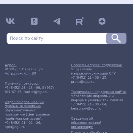
Адрес:
Новости и пресс-поддержка:
410012, г. Саратов, ул.
Управление
Астраханская, 83
медиакоммуникаций СГУ
+7 (8452) 21 - 06 - 25
,
press@sgu.ru
Приёмная ректора:
+7 (8452) 26 - 16 - 96
,
8 (937)
811-67-46
,
rector@sgu.ru
Техническая поддержка сайта:
Управление цифровых и
информационных технологий
Отдел по организации
+7 (8452) 21 - 06 - 64
,
приёма на основные
bessonov@sgu.ru
образовательные
программы (Центральная
приёмная комиссия):
Сведения об
+7 (8452) 51 - 92 - 26
,
образовательной
cpk@sgu.ru
организации
Политика обработки