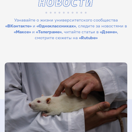
НОВОСТИ
Узнавайте о жизни университетского сообщества
«ВКонтакте»
и
«Одноклассниках»
, следите за новостями в
«Максе»
и
«Телеграме»
, читайте статьи в
«Дзене»
,
смотрите сюжеты на
«Rutube»