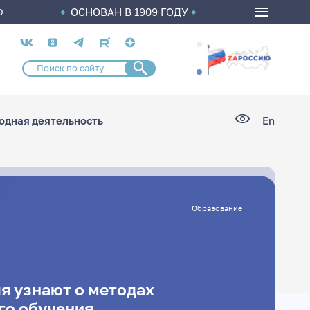
ОСНОВАН В 1909 ГОДУ
О
Социальные
сети
дная деятельность
En
Образование
я узнают о методах
го обучения