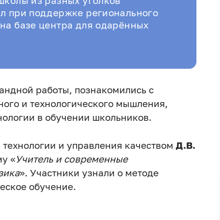
школы из разных уголков
ёл при поддержке регионального
на базе центра для одарённых
андной работы, познакомились с
ого и технологического мышления,
нологии в обучении школьников.
 технологии и управления качеством
Д.В.
у «
Учитель и современные
зика
»
.
Участники узнали о методе
еское обучение.