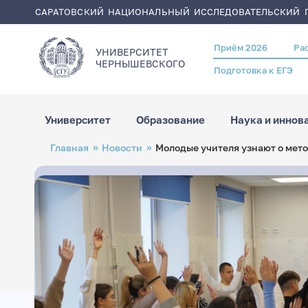
САРАТОВСКИЙ НАЦИОНАЛЬНЫЙ ИССЛЕДОВАТЕЛЬСКИЙ Г
Приём 2026
Ра
Header
УНИВЕРСИТЕТ
menu
ЧЕРНЫШЕВСКОГO
Подготовка к ЕГЭ
Университет
Образование
Наука и иннов
Перейти
Строка
Главная
Новости
Молодые учителя узнают о мето
к
навигации
основному
содержанию