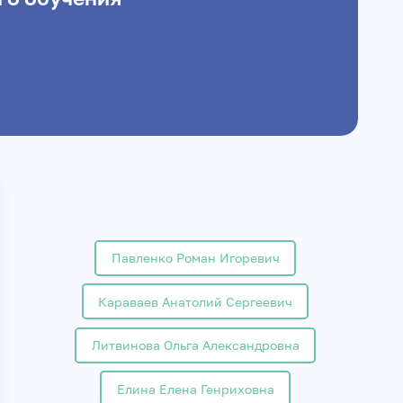
Павленко Роман Игоревич
Караваев Анатолий Сергеевич
Литвинова Ольга Александровна
Елина Елена Генриховна