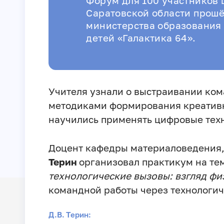
Форум для 100 участников 
Саратовской области прош
министерства образования 
детей «Галактика 64».
Учителя узнали о выстраивании ком
методиками формирования креативн
научились применять цифровые тех
Доцент кафедры материаловедения,
Терин
организовал практикум на тем
технологические вызовы: взгляд фи
командной работы через технологич
Д.В. Терин: