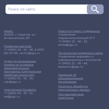
Адрес:
Новости и пресс-поддержка:
410012, г. Саратов, ул.
Управление
Астраханская, 83
медиакоммуникаций СГУ
+7 (8452) 21 - 06 - 25
,
press@sgu.ru
Приёмная ректора:
+7 (8452) 26 - 16 - 96
,
8 (937)
811-67-46
,
rector@sgu.ru
Техническая поддержка сайта:
Управление цифровых и
информационных технологий
Отдел по организации
+7 (8452) 21 - 06 - 64
,
приёма на основные
bessonov@sgu.ru
образовательные
программы (Центральная
приёмная комиссия):
Сведения об
+7 (8452) 51 - 92 - 26
,
образовательной
cpk@sgu.ru
организации
Политика обработки
персональных данных
International Students:
+7 (8452) 50 - 87 - 07
,
Противодействие
ied@sgu.ru
коррупции