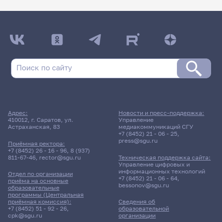
Адрес:
Новости и пресс-поддержка:
410012, г. Саратов, ул.
Управление
Астраханская, 83
медиакоммуникаций СГУ
+7 (8452) 21 - 06 - 25
,
press@sgu.ru
Приёмная ректора:
+7 (8452) 26 - 16 - 96
,
8 (937)
811-67-46
,
rector@sgu.ru
Техническая поддержка сайта:
Управление цифровых и
информационных технологий
Отдел по организации
+7 (8452) 21 - 06 - 64
,
приёма на основные
bessonov@sgu.ru
образовательные
программы (Центральная
приёмная комиссия):
Сведения об
+7 (8452) 51 - 92 - 26
,
образовательной
cpk@sgu.ru
организации