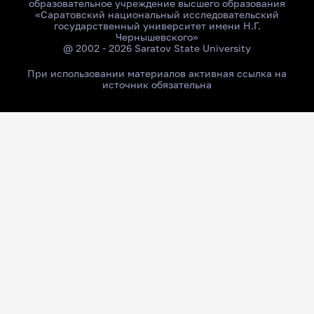
образовательное учреждение высшего образования
«Саратовский национальный исследовательский
государственный университет имени Н.Г.
Чернышевского»
@ 2002 - 2026 Saratov State University
При использовании материалов активная ссылка на
источник обязательна