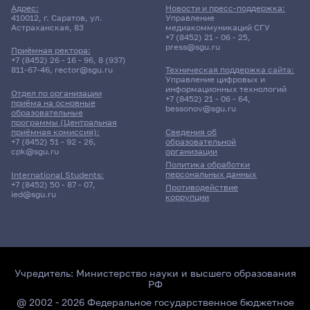
Адрес:
Новости и пресс-поддержка:
410012, г. Саратов, ул.
Управление
Астраханская, 83
медиакоммуникаций СГУ
+7 (8452) 21 - 06 - 25
,
press@sgu.ru
Приёмная ректора:
+7 (8452) 26 - 16 - 96
,
8 (937)
811-67-46
,
rector@sgu.ru
Техническая поддержка сайта:
Управление цифровых и
информационных технологий
Отдел по организации
+7 (8452) 21 - 06 - 64
,
приёма на основные
bessonov@sgu.ru
образовательные
программы (Центральная
приёмная комиссия):
Сведения об
+7 (8452) 51 - 92 - 26
,
образовательной
cpk@sgu.ru
организации
Политика обработки
персональных данных
International Students:
+7 (8452) 50 - 87 - 07
,
Противодействие
ied@sgu.ru
коррупции
Учредитель:
Министерство науки и высшего образования
РФ
@ 2002 - 2026 Федеральное государственное бюджетное