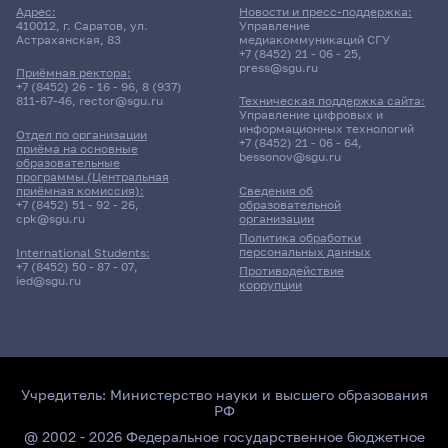
Адрес:
Новости и пресс-поддержка:
410012, г. Саратов, ул.
Управление
Астраханская, 83
медиакоммуникаций СГУ
+7 (8452) 21 - 06 - 25
,
press@sgu.ru
Приёмная ректора:
+7 (8452) 26 - 16 - 96
,
8 (937)
811-67-46
,
rector@sgu.ru
Техническая поддержка сайта:
Управление цифровых и
информационных технологий
Отдел по организации
+7 (8452) 21 - 06 - 64
,
приёма на основные
bessonov@sgu.ru
образовательные
программы (Центральная
приёмная комиссия):
Сведения об
+7 (8452) 51 - 92 - 26
,
образовательной
cpk@sgu.ru
организации
Политика обработки
персональных данных
International Students:
+7 (8452) 50 - 87 - 07
,
Противодействие
ied@sgu.ru
коррупции
Учредитель:
Министерство науки и высшего образования
РФ
@ 2002 - 2026 Федеральное государственное бюджетное