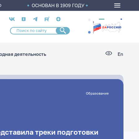
ОСНОВАН В 1909 ГОДУ
О
Социальные
сети
дная деятельность
En
Образование
едставила треки подготовки