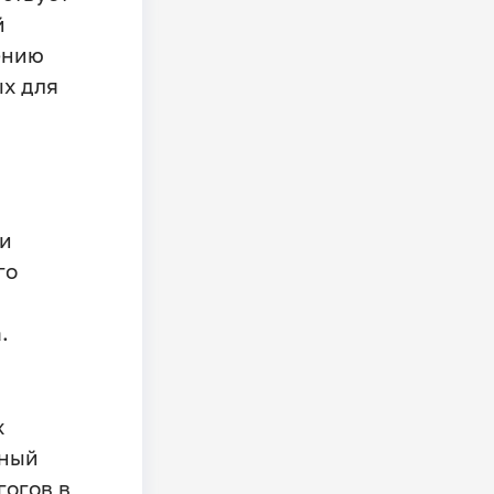
й
ению
ых для
 и
го
.
х
вный
гогов в