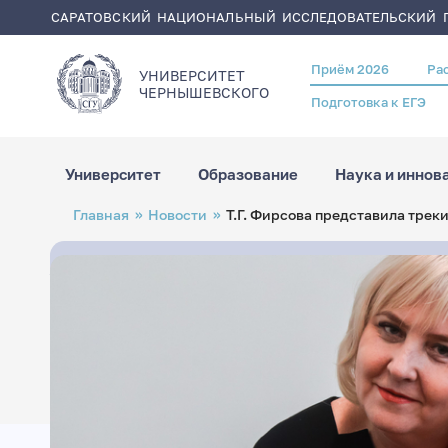
САРАТОВСКИЙ НАЦИОНАЛЬНЫЙ ИССЛЕДОВАТЕЛЬСКИЙ Г
Приём 2026
Ра
Header
УНИВЕРСИТЕТ
menu
ЧЕРНЫШЕВСКОГO
Подготовка к ЕГЭ
Университет
Образование
Наука и иннов
Перейти
Строка
Главная
Новости
Т.Г. Фирсова представила трек
к
навигации
основному
содержанию