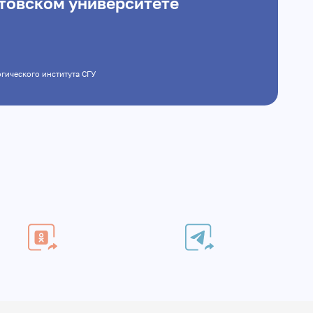
атовском университете
дагогического института СГУ