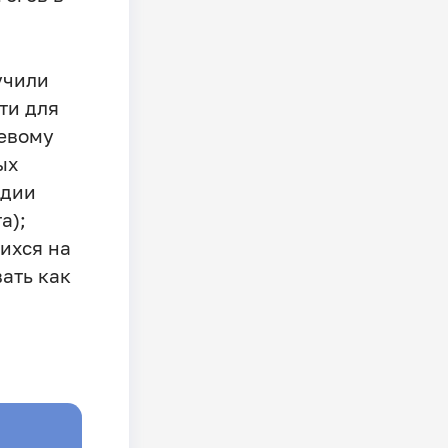
учили
ти для
левому
ых
ндии
а);
ихся на
ать как