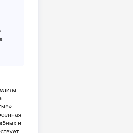
в
а
делила
а
гме»
роенная
ебных и
ствует