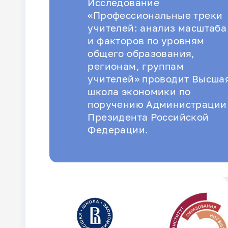
Исследование
«Профессиональные треки
учителей: анализ масштаба
и факторов по уровням
общего образования,
регионам, группам
учителей» проводит Высша
школа экономики по
поручению Администрации
Президента Российской
Федерации.