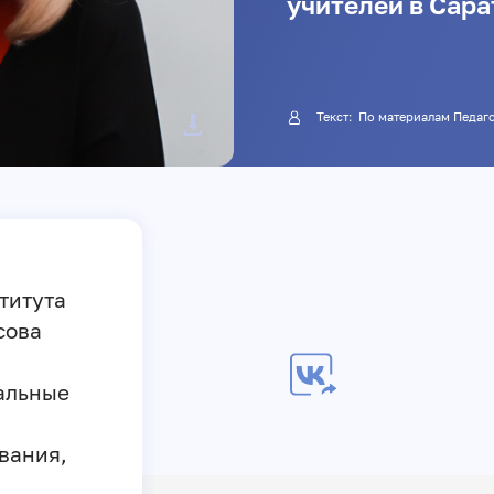
учителей в Сар
Текст: По материалам Пе
титута
сова
альные
вания,