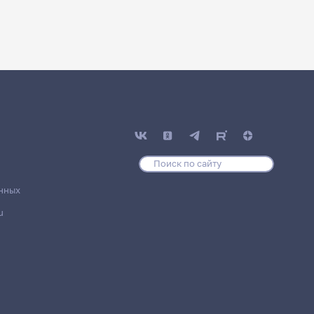
нных
u