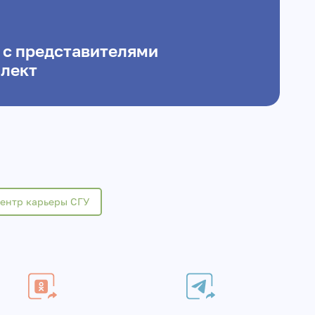
 с представителями
лект
ентр карьеры СГУ