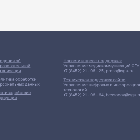
едения об
Новости и пресс-поддержка:
разовательной
Управление медиакоммуникаций СГУ
ганизации
+7 (8452) 21 - 06 - 25
,
press@sgu.ru
литика обработки
Техническая поддержка сайта:
рсональных данных
Управление цифровых и информацио
технологий
отиводействие
+7 (8452) 21 - 06 - 64
,
bessonov@sgu.r
ррупции