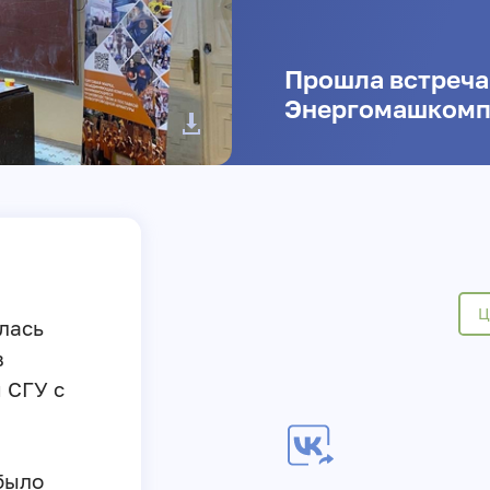
Прошла встреча
Энергомашкомп
Ц
лась
в
 СГУ с
было