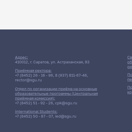
Адрес:
Св
410012, г. Саратов, ул. Астраханская, 83
об
ор
Приёмная ректора:
По
+7 (8452) 26 - 16 - 96
,
8 (937) 811-67-46
,
пе
rector@sgu.ru
Пр
Отдел по организации приёма на основные
ко
образовательные программы (Центральная
приёмная комиссия):
+7 (8452) 51 - 92 - 26
,
cpk@sgu.ru
International Students:
+7 (8452) 50 - 87 - 07
,
ied@sgu.ru