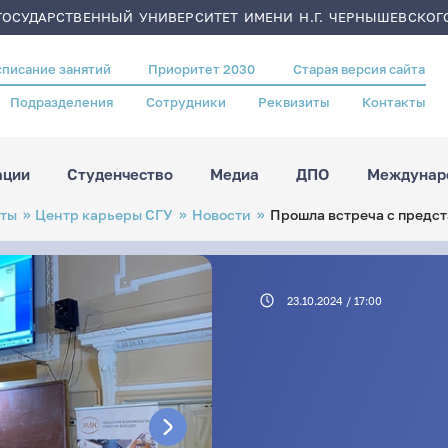
ОСУДАРСТВЕННЫЙ УНИВЕРСИТЕТ ИМЕНИ Н.Г. ЧЕРНЫШЕВСКОГ
списание занятий
Приоритет 2030
Старая версия сайта
Подразделения
Сотрудники
Реквизиты
Контакты
ации
Студенчество
Медиа
ДПО
Междунаро
оты
Центр карьеры СГУ
Новости
Прошла встреча с предс
23.10.2024 / 17:00