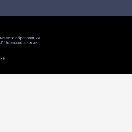
высшего образования
.Г. Чернышевского»
ьна