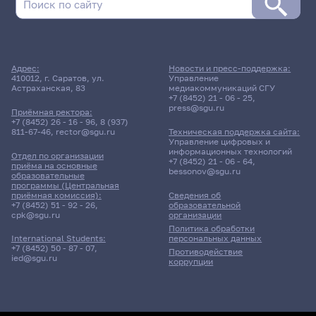
Адрес:
Новости и пресс-поддержка:
410012, г. Саратов, ул.
Управление
Астраханская, 83
медиакоммуникаций СГУ
+7 (8452) 21 - 06 - 25
,
press@sgu.ru
Приёмная ректора:
+7 (8452) 26 - 16 - 96
,
8 (937)
811-67-46
,
rector@sgu.ru
Техническая поддержка сайта:
Управление цифровых и
информационных технологий
Отдел по организации
+7 (8452) 21 - 06 - 64
,
приёма на основные
bessonov@sgu.ru
образовательные
программы (Центральная
приёмная комиссия):
Сведения об
+7 (8452) 51 - 92 - 26
,
образовательной
cpk@sgu.ru
организации
Политика обработки
персональных данных
International Students:
+7 (8452) 50 - 87 - 07
,
Противодействие
ied@sgu.ru
коррупции