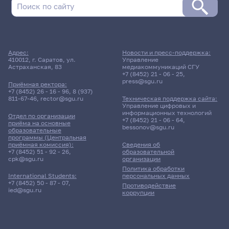
Поиск по дате
Адрес:
Новости и пресс-поддержка:
410012, г. Саратов, ул.
Управление
Поиск по темам
Астраханская, 83
медиакоммуникаций СГУ
+7 (8452) 21 - 06 - 25
,
press@sgu.ru
Приёмная ректора:
+7 (8452) 26 - 16 - 96
,
8 (937)
811-67-46
,
rector@sgu.ru
Техническая поддержка сайта:
Поиск по ключевым словам
Управление цифровых и
информационных технологий
Отдел по организации
+7 (8452) 21 - 06 - 64
,
приёма на основные
bessonov@sgu.ru
образовательные
программы (Центральная
приёмная комиссия):
Сведения об
+7 (8452) 51 - 92 - 26
,
образовательной
Главные
cpk@sgu.ru
организации
новости
Политика обработки
персональных данных
International Students:
+7 (8452) 50 - 87 - 07
,
Противодействие
ied@sgu.ru
коррупции