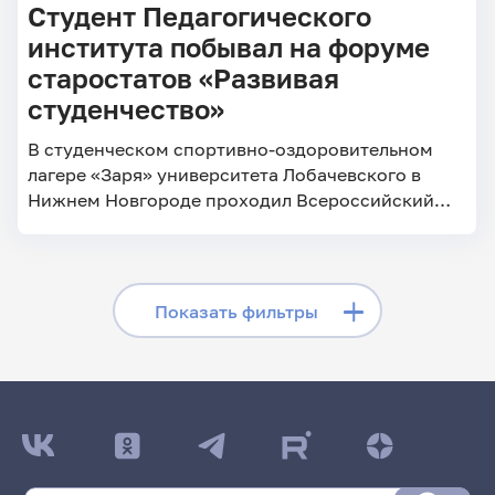
Студент Педагогического
института побывал на форуме
старостатов «Развивая
студенчество»
В студенческом спортивно-оздоровительном
лагере «Заря» университета Лобачевского в
Нижнем Новгороде проходил Всероссийский
форум старостатов «Развивая студенчество».
Скрыть фильтры
Показать фильтры
Поиск по заголовкам
Поиск по рубрикам