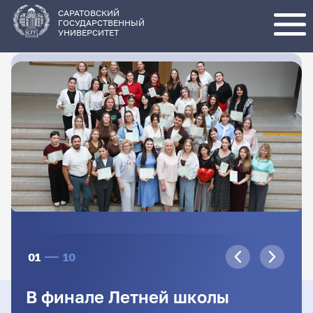
Перейти
к
основному
САРАТОВСКИЙ
содержанию
ГОСУДАРСТВЕННЫЙ
УНИВЕРСИТЕТ
01
10
В финале Летней школы