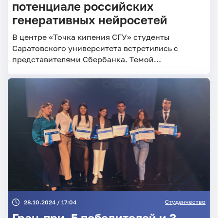
потенциале российских
генеративных нейросетей
В центре «Точка кипения СГУ» студенты
Саратовского университета встретились с
представителями Сбербанка. Темой
мероприятия стал искусственный интеллект и
отечественные генеративные нейросети –
GigaChat и Kandinsky.
Студенчество
28.10.2024 / 17:04
Гран-при, 5 победителей и 3