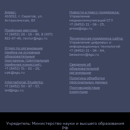
Адрес:
Новости и пресс-поддержка:
410012, г. Саратов, ул.
Управление
Поиск по темам
Астраханская, 83
медиакоммуникаций СГУ
+7 (8452) 21 - 06 - 25
,
press@sgu.ru
Приёмная ректора:
+7 (8452) 26 - 16 - 96
,
8 (937)
811-67-46
,
rector@sgu.ru
Техническая поддержка сайта:
Поиск по ключевым словам
Управление цифровых и
информационных технологий
Отдел по организации
+7 (8452) 21 - 06 - 64
,
приёма на основные
bessonov@sgu.ru
образовательные
программы (Центральная
приёмная комиссия):
Сведения об
+7 (8452) 51 - 92 - 26
,
образовательной
Главные
cpk@sgu.ru
организации
новости
Политика обработки
персональных данных
International Students:
+7 (8452) 50 - 87 - 07
,
Противодействие
ied@sgu.ru
коррупции
Учредитель:
Министерство науки и высшего образования
РФ