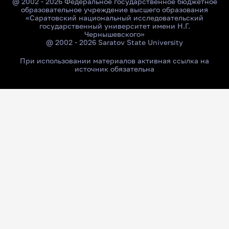
@ 2002 - 2026 Федеральное государственное бюджетное
образовательное учреждение высшего образования
«Саратовский национальный исследовательский
государственный университет имени Н.Г.
Чернышевского»
@ 2002 - 2026 Saratov State University
При использовании материалов активная ссылка на
источник обязательна