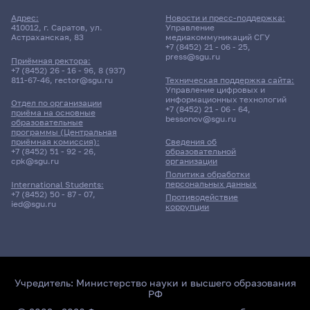
Адрес:
Новости и пресс-поддержка:
410012, г. Саратов, ул.
Управление
Астраханская, 83
медиакоммуникаций СГУ
+7 (8452) 21 - 06 - 25
,
press@sgu.ru
Приёмная ректора:
+7 (8452) 26 - 16 - 96
,
8 (937)
811-67-46
,
rector@sgu.ru
Техническая поддержка сайта:
Управление цифровых и
информационных технологий
Отдел по организации
+7 (8452) 21 - 06 - 64
,
приёма на основные
bessonov@sgu.ru
образовательные
программы (Центральная
приёмная комиссия):
Сведения об
+7 (8452) 51 - 92 - 26
,
образовательной
cpk@sgu.ru
организации
Политика обработки
персональных данных
International Students:
+7 (8452) 50 - 87 - 07
,
Противодействие
ied@sgu.ru
коррупции
Учредитель:
Министерство науки и высшего образования
РФ