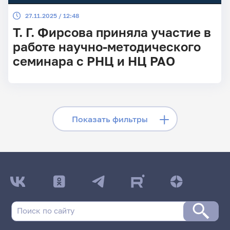
27.11.2025 / 12:48
Т. Г. Фирсова приняла участие в
работе научно-методического
семинара с РНЦ и НЦ РАО
Скрыть фильтры
Показать фильтры
Поиск по заголовкам
Поиск по рубрикам
Поиск по дате