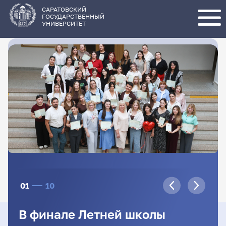
Перейти
к
основному
САРАТОВСКИЙ
содержанию
ГОСУДАРСТВЕННЫЙ
УНИВЕРСИТЕТ
01
10
В финале Летней школы