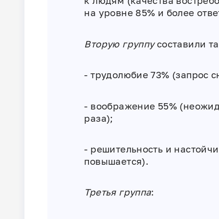
к людям (качества востреб
на уровне 85% и более ответ
Вторую группу
составили та
‎- трудолюбие 73% (запрос 
‎- воображение 55% (неожид
раза);
‎- решительность и настойч
повышается).
‎‎Третья группа
: