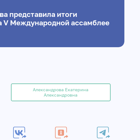
ва представила итоги
а V Международной ассамблее
Александрова Екатерина
Александровна