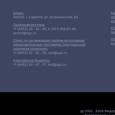
Адрес:
Св
410012, г. Саратов, ул. Астраханская, 83
об
ор
Приёмная ректора:
По
+7 (8452) 26 - 16 - 96
,
8 (937) 811-67-46
,
пе
rector@sgu.ru
Пр
Отдел по организации приёма на основные
ко
образовательные программы (Центральная
приёмная комиссия):
+7 (8452) 51 - 92 - 26
,
cpk@sgu.ru
International Students:
+7 (8452) 50 - 87 - 07
,
ied@sgu.ru
@ 2002 - 2026 Феде