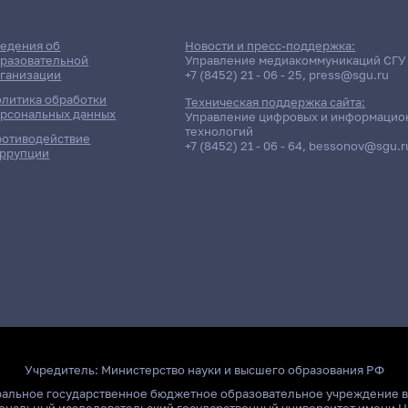
едения об
Новости и пресс-поддержка:
разовательной
Управление медиакоммуникаций СГУ
ганизации
+7 (8452) 21 - 06 - 25
,
press@sgu.ru
литика обработки
Техническая поддержка сайта:
рсональных данных
Управление цифровых и информацио
технологий
отиводействие
+7 (8452) 21 - 06 - 64
,
bessonov@sgu.r
ррупции
Учредитель:
Министерство науки и высшего образования РФ
ральное государственное бюджетное образовательное учреждение 