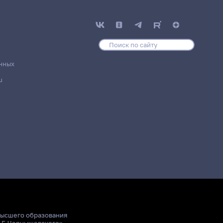
нных
u
высшего образования