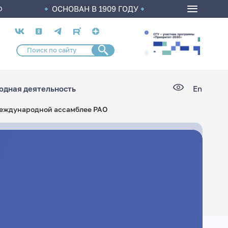
ОСНОВАН В 1909 ГОДУ
О
Социальные
сети
дная деятельность
En
 Международной ассамблее РАО