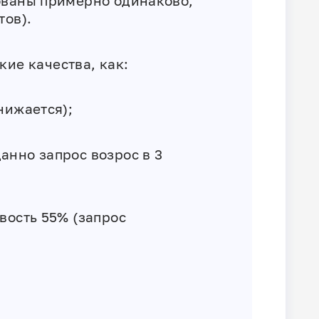
ованы примерно одинаково,
ов).‎
кие качества, как:
снижается);
анно запрос возрос в 3
ивость 55% (запрос