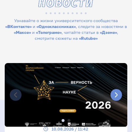
НОВОСТИ
Узнавайте о жизни университетского сообщества
«ВКонтакте»
и
«Одноклассниках»
, следите за новостями в
«Максе»
и
«Телеграме»
, читайте статьи в
«Дзене»
,
смотрите сюжеты на
«Rutube»
10.08.2026 / 11:42