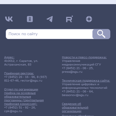
Адрес:
Новости и пресс-поддержка:
410012, г. Саратов, ул.
Управление
Астраханская, 83
медиакоммуникаций СГУ
+7 (8452) 21 - 06 - 25
,
press@sgu.ru
Приёмная ректора:
+7 (8452) 26 - 16 - 96
,
8 (937)
811-67-46
,
rector@sgu.ru
Техническая поддержка сайта:
Управление цифровых и
информационных технологий
Отдел по организации
+7 (8452) 21 - 06 - 64
,
приёма на основные
bessonov@sgu.ru
образовательные
программы (Центральная
приёмная комиссия):
Сведения об
+7 (8452) 51 - 92 - 26
,
образовательной
cpk@sgu.ru
организации
Политика обработки