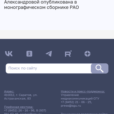
Александровой опубликована в
монографическом сборнике РАО
Адрес:
Новости и пресс-поддержка:
410012, г. Саратов, ул.
Управление
Астраханская, 83
медиакоммуникаций СГУ
+7 (8452) 21 - 06 - 25
,
press@sgu.ru
Приёмная ректора:
+7 (8452) 26 - 16 - 96
,
8 (937)
811-67-46
,
rector@sgu.ru
Техническая поддержка сайта: