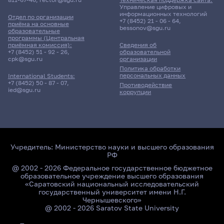
Управление цифровых и
информационных технологий
Отдел по организации
+7 (8452) 21 - 06 - 64
,
приёма на основные
bessonov@sgu.ru
образовательные
программы (Центральная
приёмная комиссия):
Сведения об
+7 (8452) 51 - 92 - 26
,
образовательной
cpk@sgu.ru
организации
Политика обработки
персональных данных
International Students:
+7 (8452) 50 - 87 - 07
,
Противодействие
ied@sgu.ru
коррупции
Учредитель:
Министерство науки и высшего образования
РФ
@ 2002 - 2026 Федеральное государственное бюджетное
образовательное учреждение высшего образования
«Саратовский национальный исследовательский
государственный университет имени Н.Г.
Чернышевского»
@ 2002 - 2026 Saratov State University