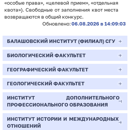
«особые права», «целевой прием», «отдельная
квота»). Свободные от заполнения квот места
возвращаются в общий конкурс.
Обновлено:
06.08.2026 в 14:09:03
БАЛАШОВСКИЙ ИНСТИТУТ (ФИЛИАЛ) СГУ
БИОЛОГИЧЕСКИЙ ФАКУЛЬТЕТ
44.03.02
Психолого-педагогическое образование
ГЕОГРАФИЧЕСКИЙ ФАКУЛЬТЕТ
06.03.01
Очная | Бакалавр
Биология
ГЕОЛОГИЧЕСКИЙ ФАКУЛЬТЕТ
05.03.02
Всего бюджетных мест - 10
Очная | Бакалавр
География
ИНСТИТУТ ДОПОЛНИТЕЛЬНОГО
05.03.01
ПРОФЕССИОНАЛЬНОГО ОБРАЗОВАНИЯ
Всего бюджетных мест - 50
Бюджет/
Профиль: Практическая
Очная | Бакалавр
Геология
Общие места
психология образования
ИНСТИТУТ ИСТОРИИ И МЕЖДУНАРОДНЫХ
38.03.02
Всего бюджетных мест - 15
Бюджет/Общие места
Очная | Бакалавр
ОТНОШЕНИЙ
8