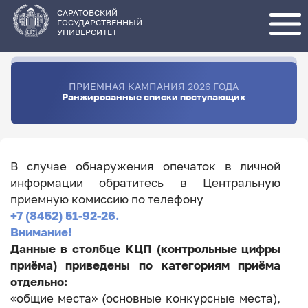
Перейти
к
основному
САРАТОВСКИЙ
содержанию
ГОСУДАРСТВЕННЫЙ
УНИВЕРСИТЕТ
ПРИЕМНАЯ КАМПАНИЯ 2026 ГОДА
Ранжированные списки поступающих
В случае обнаружения опечаток в личной
информации обратитесь в Центральную
приемную комиссию по телефону
+7 (8452) 51-92-26.
Внимание!
Данные в столбце КЦП (контрольные цифры
приёма) приведены по категориям приёма
отдельно:
«общие места» (основные конкурсные места),