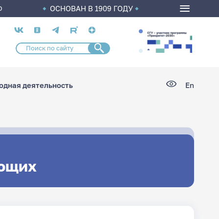
ОСНОВАН В 1909 ГОДУ
О
Социальные
сети
дная деятельность
En
ющих