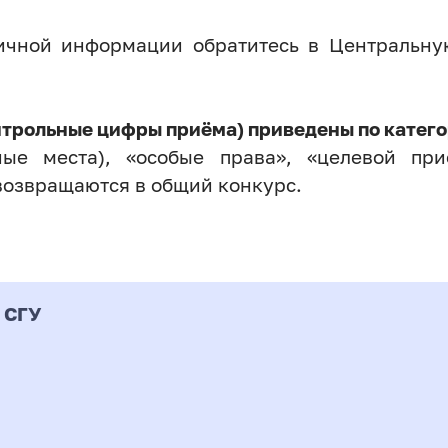
личной информации обратитесь в Центральн
нтрольные цифры приёма) приведены по катего
ые места), «особые права», «целевой прие
возвращаются в общий конкурс.
 СГУ
Форма
альность
К
подготовки