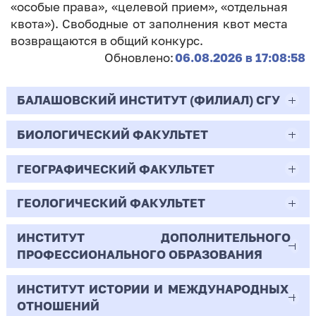
«особые права», «целевой прием», «отдельная
квота»). Свободные от заполнения квот места
возвращаются в общий конкурс.
Обновлено:
06.08.2026 в 17:08:58
БАЛАШОВСКИЙ ИНСТИТУТ (ФИЛИАЛ) СГУ
БИОЛОГИЧЕСКИЙ ФАКУЛЬТЕТ
44.03.02
Психолого-педагогическое образование
ГЕОГРАФИЧЕСКИЙ ФАКУЛЬТЕТ
06.03.01
Очная | Бакалавр
Биология
ГЕОЛОГИЧЕСКИЙ ФАКУЛЬТЕТ
05.03.02
Всего бюджетных мест - 10
Очная | Бакалавр
География
ИНСТИТУТ ДОПОЛНИТЕЛЬНОГО
05.03.01
ПРОФЕССИОНАЛЬНОГО ОБРАЗОВАНИЯ
Всего бюджетных мест - 50
Бюджет/
Профиль: Практическая
Очная | Бакалавр
Геология
Общие места
психология образования
ИНСТИТУТ ИСТОРИИ И МЕЖДУНАРОДНЫХ
38.03.02
Всего бюджетных мест - 15
Бюджет/Общие места
Очная | Бакалавр
ОТНОШЕНИЙ
8