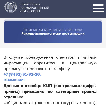
Перейти
к
основному
САРАТОВСКИЙ
содержанию
ГОСУДАРСТВЕННЫЙ
УНИВЕРСИТЕТ
ПРИЕМНАЯ КАМПАНИЯ 2026 ГОДА
Ранжированные списки поступающих
В случае обнаружения опечаток в личной
информации обратитесь в Центральную
приемную комиссию по телефону
+7 (8452) 51-92-26.
Внимание!
Данные в столбце КЦП (контрольные цифры
приёма) приведены по категориям приёма
отдельно:
«общие места» (основные конкурсные места),