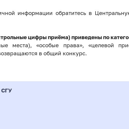
личной информации обратитесь в Центральн
нтрольные цифры приёма) приведены по катего
ые места), «особые права», «целевой прие
возвращаются в общий конкурс.
 СГУ
Форма
альность
К
подготовки