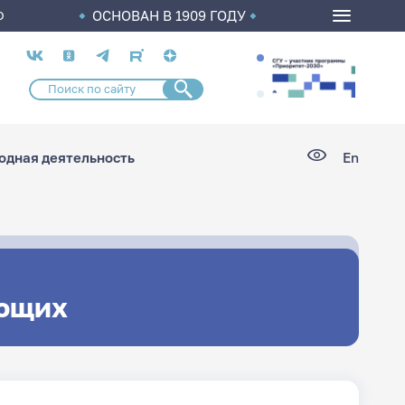
ОСНОВАН В 1909 ГОДУ
О
Социальные
сети
дная деятельность
En
ющих