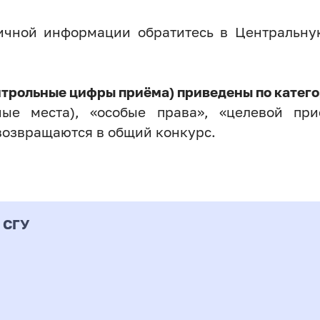
личной информации обратитесь в Центральн
нтрольные цифры приёма) приведены по катего
ые места), «особые права», «целевой прие
возвращаются в общий конкурс.
 СГУ
Форма
альность
К
подготовки