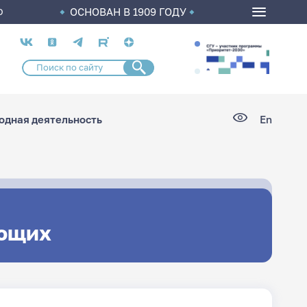
ОСНОВАН В 1909 ГОДУ
О
Социальные
сети
дная деятельность
En
ющих