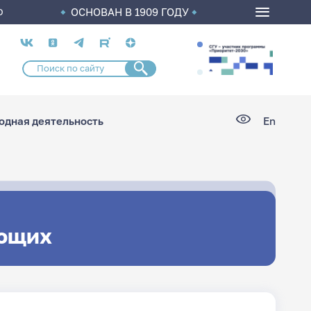
ОСНОВАН В 1909 ГОДУ
О
Социальные
сети
дная деятельность
En
ющих