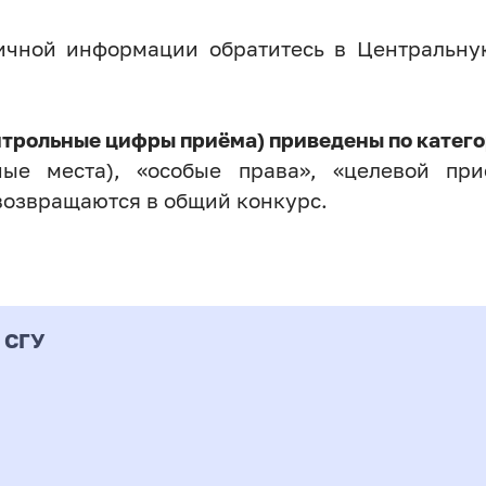
личной информации обратитесь в Центральн
нтрольные цифры приёма) приведены по катего
ые места), «особые права», «целевой прие
возвращаются в общий конкурс.
 СГУ
Форма
альность
К
подготовки