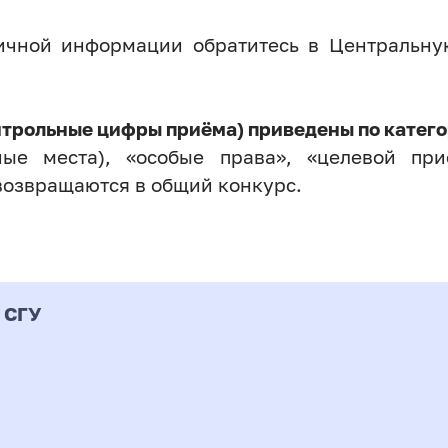
личной информации обратитесь в Центральн
нтрольные цифры приёма) приведены по катего
ые места), «особые права», «целевой прие
возвращаются в общий конкурс.
 СГУ
Форма
альность
К
подготовки