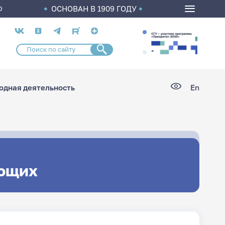
ОСНОВАН В 1909 ГОДУ
О
Социальные
сети
дная деятельность
En
ющих