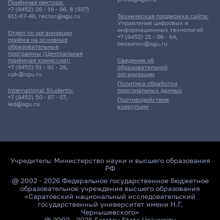
Приёмная ректора:
+7 (8452) 26 - 16 - 96
,
8 (937)
811-67-46
,
rector@sgu.ru
Техническая поддержка сайта:
Управление цифровых и
информационных технологий
Отдел по организации
+7 (8452) 21 - 06 - 64
,
приёма на основные
bessonov@sgu.ru
образовательные
программы (Центральная
приёмная комиссия):
Сведения об
+7 (8452) 51 - 92 - 26
,
образовательной
cpk@sgu.ru
организации
Политика обработки
персональных данных
International Students:
+7 (8452) 50 - 87 - 07
,
Противодействие
ied@sgu.ru
коррупции
Учредитель:
Министерство науки и высшего образования
РФ
@ 2002 - 2026 Федеральное государственное бюджетное
образовательное учреждение высшего образования
«Саратовский национальный исследовательский
государственный университет имени Н.Г.
Чернышевского»
@ 2002 - 2026 Saratov State University