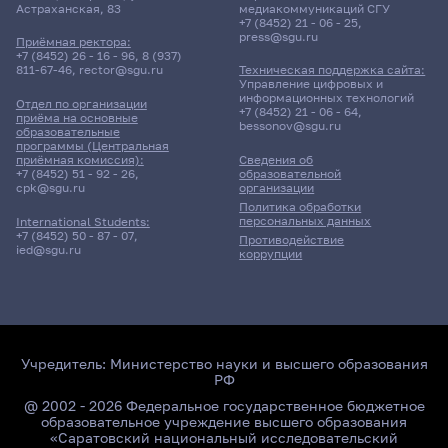
Астраханская, 83
медиакоммуникаций СГУ
+7 (8452) 21 - 06 - 25
,
press@sgu.ru
Приёмная ректора:
+7 (8452) 26 - 16 - 96
,
8 (937)
811-67-46
,
rector@sgu.ru
Техническая поддержка сайта:
Управление цифровых и
информационных технологий
Отдел по организации
+7 (8452) 21 - 06 - 64
,
приёма на основные
bessonov@sgu.ru
образовательные
программы (Центральная
приёмная комиссия):
Сведения об
+7 (8452) 51 - 92 - 26
,
образовательной
cpk@sgu.ru
организации
Политика обработки
персональных данных
International Students:
+7 (8452) 50 - 87 - 07
,
Противодействие
ied@sgu.ru
коррупции
Учредитель:
Министерство науки и высшего образования
РФ
@ 2002 - 2026 Федеральное государственное бюджетное
образовательное учреждение высшего образования
«Саратовский национальный исследовательский