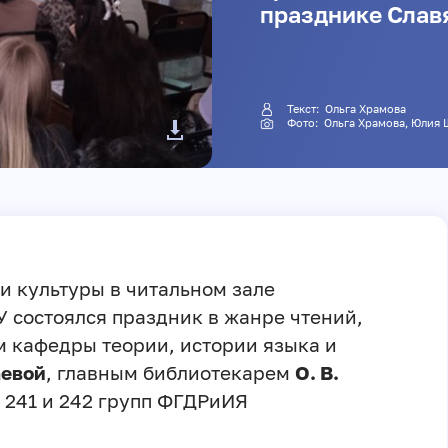
празднике Слав
Текст:
Ольга Храмова
Фото:
Ольга Храмова
,
Юлия 
и культуры в читальном зале
 состоялся праздник в жанре чтений,
 кафедры теории, истории языка и
аевой
, главным библиотекарем
О. В.
 241 и 242 групп ФГДРиИЯ