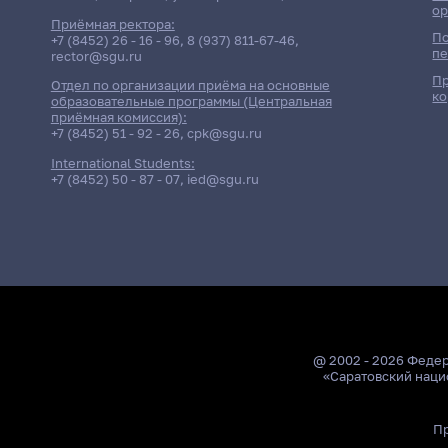
ор
Приёмная ректора:
По
+7 (8452) 26 - 16 - 96
,
8 (937) 811-67-46
,
пе
rector@sgu.ru
Пр
Отдел по организации приёма на основные
ко
образовательные программы (Центральная
приёмная комиссия):
+7 (8452) 51 - 92 - 26
,
cpk@sgu.ru
International Students:
+7 (8452) 50 - 87 - 07
,
ied@sgu.ru
@ 2002 - 2026 Феде
«Саратовский наци
Пр