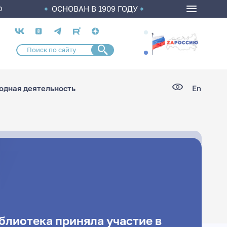
ОСНОВАН В 1909 ГОДУ
О
Социальные
сети
дная деятельность
En
блиотека приняла участие в