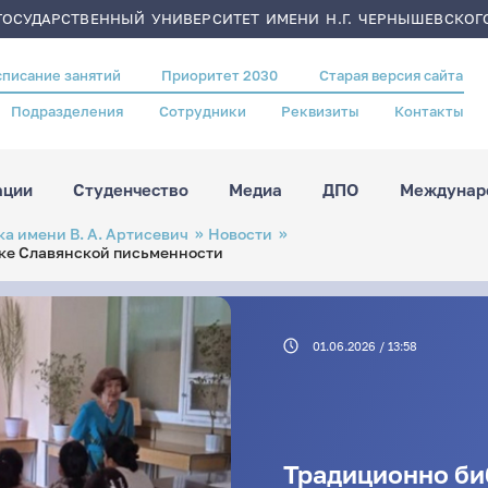
ОСУДАРСТВЕННЫЙ УНИВЕРСИТЕТ ИМЕНИ Н.Г. ЧЕРНЫШЕВСКОГ
списание занятий
Приоритет 2030
Старая версия сайта
Подразделения
Сотрудники
Реквизиты
Контакты
ации
Студенчество
Медиа
ДПО
Междунаро
а имени В. А. Артисевич
Новости
ике Славянской письменности
01.06.2026 / 13:58
Традиционно би