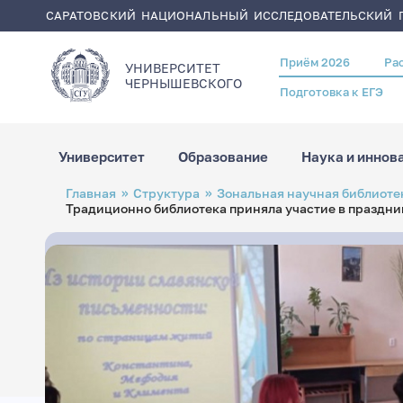
САРАТОВСКИЙ НАЦИОНАЛЬНЫЙ ИССЛЕДОВАТЕЛЬСКИЙ Г
Приём 2026
Ра
Header
УНИВЕРСИТЕТ
menu
ЧЕРНЫШЕВСКОГO
Подготовка к ЕГЭ
Университет
Образование
Наука и иннов
Перейти
Строка
Главная
Структура
Зональная научная библиотек
к
навигации
Традиционно библиотека приняла участие в праздн
основному
содержанию