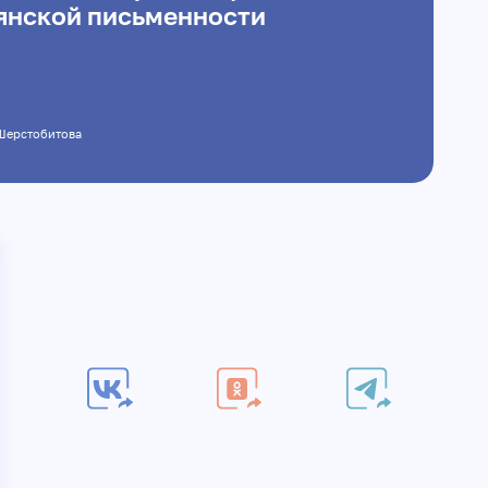
янской письменности
Шерстобитова