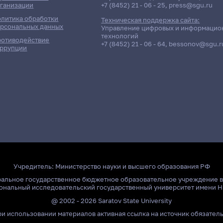
ганизации
+7 (8452) 21 - 06 - 25
,
press@sgu.ru
литика обработки
Техническая поддержка сайта:
рсональных данных
Управление цифровых и информацио
технологий
отиводействие
+7 (8452) 21 - 06 - 64
,
bessonov@sgu.r
ррупции
Учредитель:
Министерство науки и высшего образования РФ
ральное государственное бюджетное образовательное учреждение 
ональный исследовательский государственный университет имени Н
@ 2002 - 2026 Saratov State University
и использовании материалов активная ссылка на источник обязател