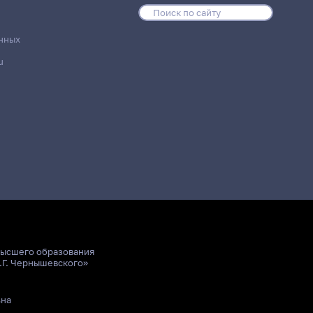
нных
u
высшего образования
.Г. Чернышевского»
ьна