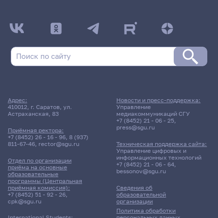
Адрес:
Новости и пресс-поддержка:
410012, г. Саратов, ул.
Управление
Астраханская, 83
медиакоммуникаций СГУ
+7 (8452) 21 - 06 - 25
,
press@sgu.ru
Приёмная ректора:
+7 (8452) 26 - 16 - 96
,
8 (937)
811-67-46
,
rector@sgu.ru
Техническая поддержка сайта:
Управление цифровых и
информационных технологий
Отдел по организации
+7 (8452) 21 - 06 - 64
,
приёма на основные
bessonov@sgu.ru
образовательные
программы (Центральная
приёмная комиссия):
Сведения об
+7 (8452) 51 - 92 - 26
,
образовательной
cpk@sgu.ru
организации
Политика обработки
персональных данных
International Students: