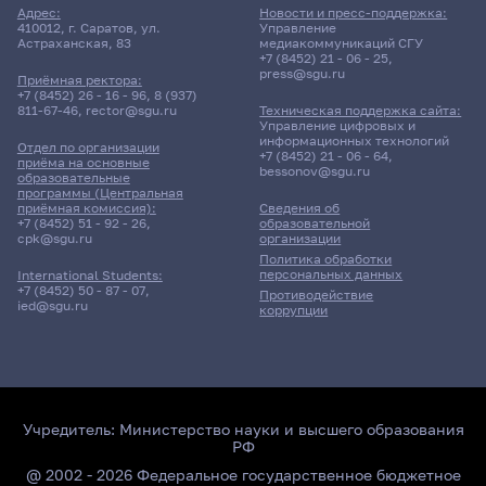
Адрес:
Новости и пресс-поддержка:
410012, г. Саратов, ул.
Управление
Астраханская, 83
медиакоммуникаций СГУ
+7 (8452) 21 - 06 - 25
,
press@sgu.ru
Приёмная ректора:
+7 (8452) 26 - 16 - 96
,
8 (937)
811-67-46
,
rector@sgu.ru
Техническая поддержка сайта:
Управление цифровых и
информационных технологий
Отдел по организации
+7 (8452) 21 - 06 - 64
,
приёма на основные
bessonov@sgu.ru
образовательные
программы (Центральная
приёмная комиссия):
Сведения об
+7 (8452) 51 - 92 - 26
,
образовательной
cpk@sgu.ru
организации
Политика обработки
персональных данных
International Students:
+7 (8452) 50 - 87 - 07
,
Противодействие
ied@sgu.ru
коррупции
Учредитель:
Министерство науки и высшего образования
РФ
@ 2002 - 2026 Федеральное государственное бюджетное