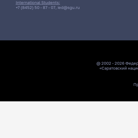
International Students:
+7 (8452) 50 - 87 - 07
,
ied@sgu.ru
@ 2002 - 2026 Феде
«Саратовский наци
Пр