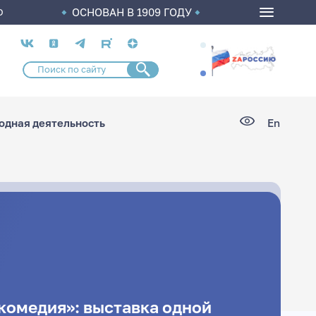
ОСНОВАН В 1909 ГОДУ
О
Социальные
сети
дная деятельность
En
комедия»: выставка одной