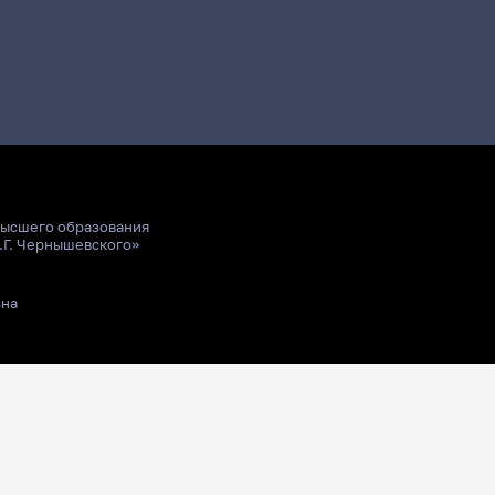
высшего образования
.Г. Чернышевского»
ьна