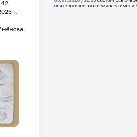
 42,
психологического семинара имени Е
026 г.
ймёнова.