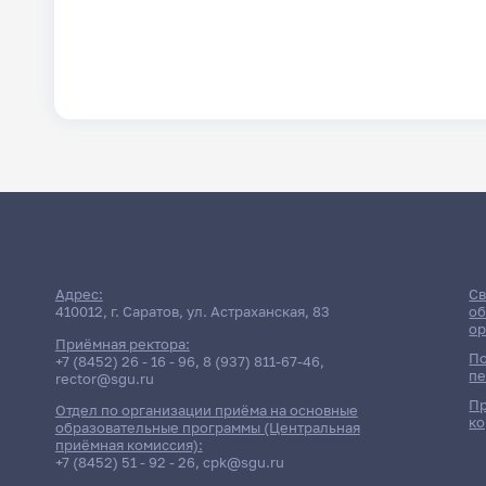
Адрес:
Св
410012, г. Саратов, ул. Астраханская, 83
об
ор
Приёмная ректора:
По
+7 (8452) 26 - 16 - 96
,
8 (937) 811-67-46
,
пе
rector@sgu.ru
Пр
Отдел по организации приёма на основные
ко
образовательные программы (Центральная
приёмная комиссия):
+7 (8452) 51 - 92 - 26
,
cpk@sgu.ru