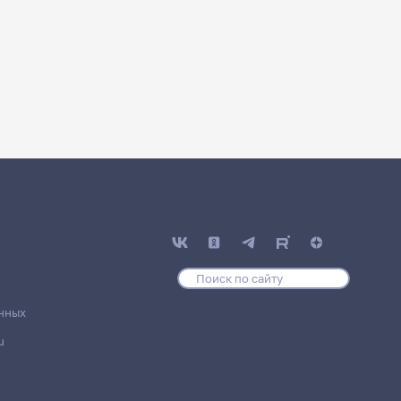
нных
u