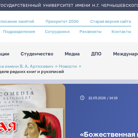
ОСУДАРСТВЕННЫЙ УНИВЕРСИТЕТ ИМЕНИ Н.Г. ЧЕРНЫШЕВСКОГ
списание занятий
Приоритет 2030
Старая версия сайта
Подразделения
Сотрудники
Реквизиты
Контакты
ации
Студенчество
Медиа
ДПО
Междунаро
а имени В. А. Артисевич
Новости
деле редких книг и рукописей
22.05.2026 / 14:19
«Божественная 