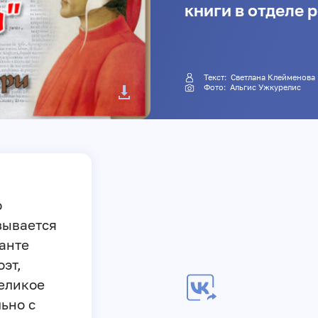
книги в отделе 
Текст:
Светлана Клейменова
Фото:
Альгис Ужкурелис
о
зывается
анте
оэт,
великое
ьно с