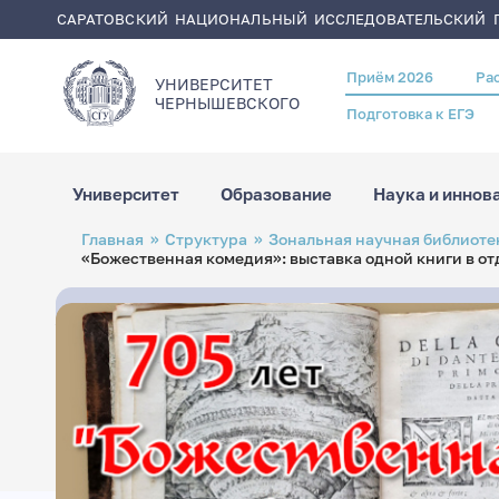
САРАТОВСКИЙ НАЦИОНАЛЬНЫЙ ИССЛЕДОВАТЕЛЬСКИЙ Г
Приём 2026
Ра
Header
УНИВЕРСИТЕТ
menu
ЧЕРНЫШЕВСКОГO
Подготовка к ЕГЭ
Университет
Образование
Наука и иннов
Перейти
Строка
Главная
Структура
Зональная научная библиотек
к
навигации
«Божественная комедия»: выставка одной книги в от
основному
содержанию