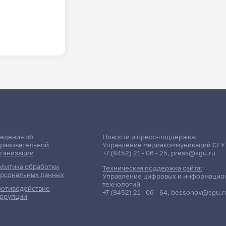
едения об
Новости и пресс-поддержка:
разовательной
Управление медиакоммуникаций СГУ
ганизации
+7 (8452) 21 - 06 - 25
,
press@sgu.ru
литика обработки
Техническая поддержка сайта:
рсональных данных
Управление цифровых и информацио
технологий
отиводействие
+7 (8452) 21 - 06 - 64
,
bessonov@sgu.r
ррупции