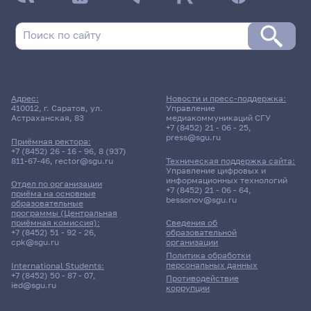
Адрес:
Новости и пресс-поддержка:
410012, г. Саратов, ул.
Управление
Астраханская, 83
медиакоммуникаций СГУ
+7 (8452) 21 - 06 - 25
,
press@sgu.ru
Приёмная ректора:
+7 (8452) 26 - 16 - 96
,
8 (937)
811-67-46
,
rector@sgu.ru
Техническая поддержка сайта:
Управление цифровых и
информационных технологий
Отдел по организации
+7 (8452) 21 - 06 - 64
,
приёма на основные
bessonov@sgu.ru
образовательные
программы (Центральная
приёмная комиссия):
Сведения об
+7 (8452) 51 - 92 - 26
,
образовательной
cpk@sgu.ru
организации
Политика обработки
персональных данных
International Students:
+7 (8452) 50 - 87 - 07
,
Противодействие
ied@sgu.ru
коррупции