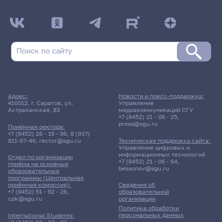
Адрес:
Новости и пресс-поддержка:
410012, г. Саратов, ул.
Управление
Астраханская, 83
медиакоммуникаций СГУ
+7 (8452) 21 - 06 - 25
,
press@sgu.ru
Приёмная ректора:
+7 (8452) 26 - 16 - 96
,
8 (937)
811-67-46
,
rector@sgu.ru
Техническая поддержка сайта:
Управление цифровых и
информационных технологий
Отдел по организации
+7 (8452) 21 - 06 - 64
,
приёма на основные
bessonov@sgu.ru
образовательные
программы (Центральная
приёмная комиссия):
Сведения об
+7 (8452) 51 - 92 - 26
,
образовательной
cpk@sgu.ru
организации
Политика обработки
персональных данных
International Students: