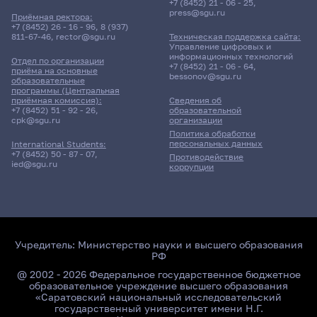
+7 (8452) 21 - 06 - 25
,
press@sgu.ru
Приёмная ректора:
+7 (8452) 26 - 16 - 96
,
8 (937)
811-67-46
,
rector@sgu.ru
Техническая поддержка сайта:
Управление цифровых и
информационных технологий
Отдел по организации
+7 (8452) 21 - 06 - 64
,
приёма на основные
bessonov@sgu.ru
образовательные
программы (Центральная
приёмная комиссия):
Сведения об
+7 (8452) 51 - 92 - 26
,
образовательной
cpk@sgu.ru
организации
Политика обработки
персональных данных
International Students:
+7 (8452) 50 - 87 - 07
,
Противодействие
ied@sgu.ru
коррупции
Учредитель:
Министерство науки и высшего образования
РФ
@ 2002 - 2026 Федеральное государственное бюджетное
образовательное учреждение высшего образования
«Саратовский национальный исследовательский
государственный университет имени Н.Г.