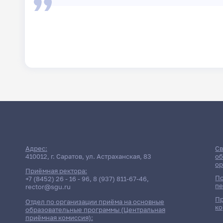
Адрес:
Св
410012, г. Саратов, ул. Астраханская, 83
об
ор
Приёмная ректора:
По
+7 (8452) 26 - 16 - 96
,
8 (937) 811-67-46
,
пе
rector@sgu.ru
Пр
Отдел по организации приёма на основные
ко
образовательные программы (Центральная
приёмная комиссия):