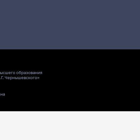
высшего образования
.Г. Чернышевского»
ьна