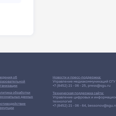
едения об
Новости и пресс-поддержка:
разовательной
Управление медиакоммуникаций СГУ
ганизации
+7 (8452) 21 - 06 - 25
,
press@sgu.ru
литика обработки
Техническая поддержка сайта:
рсональных данных
Управление цифровых и информацио
технологий
отиводействие
+7 (8452) 21 - 06 - 64
,
bessonov@sgu.r
ррупции