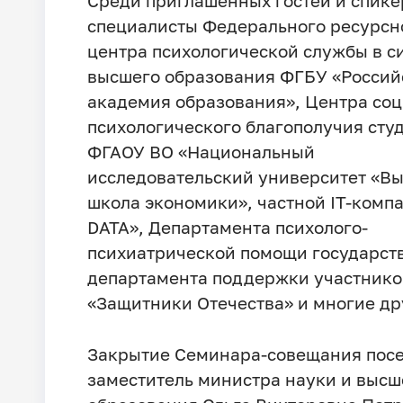
Среди приглашенных гостей и спике
специалисты Федерального ресурсн
центра психологической службы в с
высшего образования ФГБУ «Россий
академия образования», Центра соц
психологического благополучия сту
ФГАОУ ВО «Национальный
исследовательский университет «В
школа экономики», частной IT-комп
DATA», Департамента психолого-
психиатрической помощи государст
департамента поддержки участник
«Защитники Отечества» и многие др
Закрытие Семинара-совещания пос
заместитель министра науки и высш