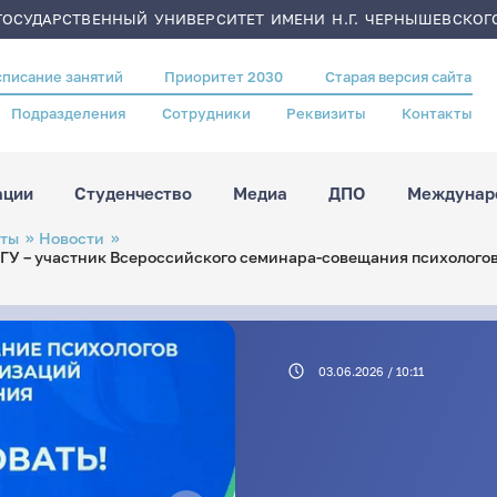
ОСУДАРСТВЕННЫЙ УНИВЕРСИТЕТ ИМЕНИ Н.Г. ЧЕРНЫШЕВСКОГ
списание занятий
Приоритет 2030
Старая версия сайта
Подразделения
Сотрудники
Реквизиты
Контакты
ации
Студенчество
Медиа
ДПО
Междунаро
оты
Новости
ГУ – участник Всероссийского семинара-совещания психолого
03.06.2026 / 10:11