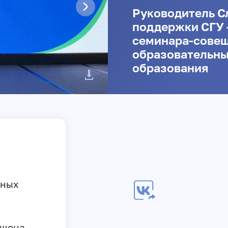
Руководитель С
поддержки СГУ 
семинара-совещ
образовательны
образования
ьных
ящена