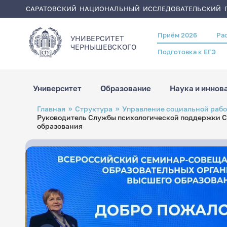
САРАТОВСКИЙ НАЦИОНАЛЬНЫЙ ИССЛЕДОВАТЕЛЬСКИЙ Г
Приём 2026
Ра
Header
УНИВЕРСИТЕТ
menu
ЧЕРНЫШЕВСКОГO
Подготовка к ЕГЭ
Университет
Образование
Наука и иннов
Перейти
Строка
Главная
Структура
Управление социальной раб
к
навигации
Руководитель Службы психологической поддержки С
основному
содержанию
образования