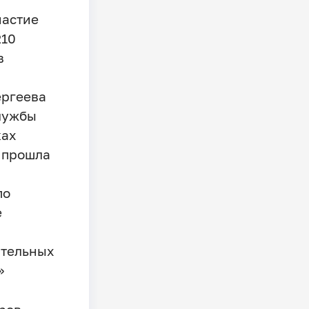
частие
210
в
ергеева
лужбы
ках
 прошла
по
е
ательных
»