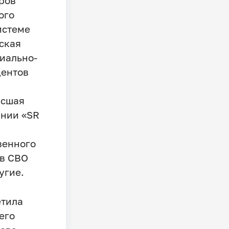
ров
ого
истеме
ская
иально-
дентов
ысшая
ании «SR
венного
ов СВО
угие.
етила
его