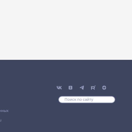
нных
u