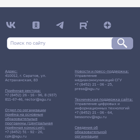
Адрес:
Новости и пресс-поддержка:
410012, г. Саратов, ул.
Управление
Астраханская, 83
медиакоммуникаций СГУ
+7 (8452) 21 - 06 - 25
,
press@sgu.ru
Приёмная ректора:
+7 (8452) 26 - 16 - 96
,
8 (937)
811-67-46
,
rector@sgu.ru
Техническая поддержка сайта:
Управление цифровых и
информационных технологий
Отдел по организации
+7 (8452) 21 - 06 - 64
,
приёма на основные
bessonov@sgu.ru
образовательные
программы (Центральная
приёмная комиссия):
Сведения об
+7 (8452) 51 - 92 - 26
,
образовательной
cpk@sgu.ru
организации