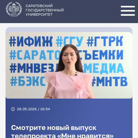
Перейти
к
основному
САРАТОВСКИЙ
содержанию
ГОСУДАРСТВЕННЫЙ
УНИВЕРСИТЕТ
28.05.2026 / 16:54
Смотрите новый выпуск
телепроекта «Мне нравится»