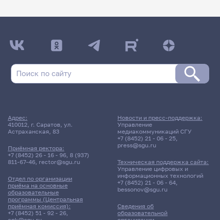
Адрес:
Новости и пресс-поддержка:
410012, г. Саратов, ул.
Управление
Астраханская, 83
медиакоммуникаций СГУ
+7 (8452) 21 - 06 - 25
,
press@sgu.ru
Приёмная ректора:
+7 (8452) 26 - 16 - 96
,
8 (937)
811-67-46
,
rector@sgu.ru
Техническая поддержка сайта:
Управление цифровых и
информационных технологий
Отдел по организации
+7 (8452) 21 - 06 - 64
,
приёма на основные
bessonov@sgu.ru
образовательные
программы (Центральная
приёмная комиссия):
Сведения об
+7 (8452) 51 - 92 - 26
,
образовательной
cpk@sgu.ru
организации