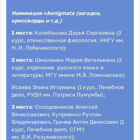
Номинация «Aenigmata (загадки,
кроссворды и т.д.)
1 место
: Колебанова Дарья Сергеевна (3
курс, отечественная филология, ННГУ им.
Н. И. Лобачевского);
2 место
: Шмаленюк
Мария Витальевна (2
курс, отделение русского языка и
литературы, МГУ имени М.В. Ломоносова);
Исаева
Элина Игоревна (1 курс, Лечебное
дело, РУДН им. Патриса Лумумбы);
3 место
: Солодовников Алексей
Вячеславович, Куприенко Руслан
Владимирович, Грачев
Антон Денисович (1
курс, Лечебное дело, СГМУ
им. В.И. Разумовского);