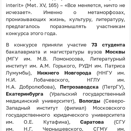
interit» (Met. XV, 165) – «Все меняется, ничто не
исчезает». Именно о метаморфозах,
пронизывающих жизнь, культуру, литературу,
предлагалось поразмышлять участникам
конкурса этого года.
В конкурсе приняли участие
73 студента
бакалавриата и магистратуры вузов
Москвы
(МГУ им. М.В. Ломоносова, Литературный
институт им. А.М. Горького, РУДН им. Патриса
Лумумбы),
Нижнего Новгорода
(ННГУ им.
Н.И. Лобачевского, НГЛУ им.
Н.А. Добролюбова),
Петрозаводска
(ПетрГУ),
Екатеринбурга
(Уральский государственный
медицинский университет),
Вологды
(Северо-
Западный институт (филиал) Московского
государственного юридического университета
им. О.Е. Кутафина),
Саратова
(СГУ
им. Н.Г. Чернышевского, СГМУ им.