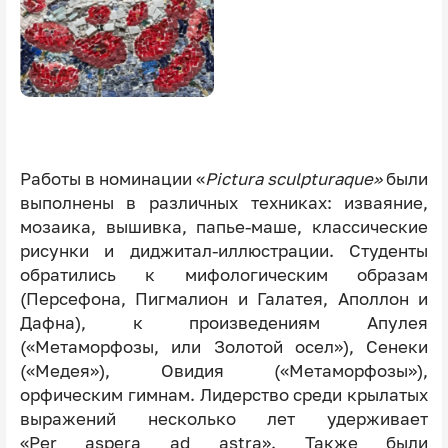
Работы в номинации «
Pictura sculpturaque»
были
выполнены в различных техниках: изваяние,
мозаика, вышивка, папье-маше, классические
рисунки и диджитал-иллюстрации. Студенты
обратились к мифологическим образам
(Персефона, Пигмалион и Галатея, Аполлон и
Дафна), к произведениям Апулея
(«Метаморфозы, или Золотой осел»), Сенеки
(«Медея»), Овидия («Метаморфозы»),
орфическим гимнам. Лидерство среди крылатых
выражений несколько лет удерживает
«Per aspera ad astra». Также были