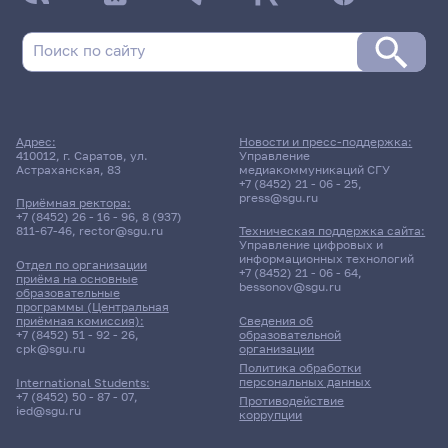
Адрес:
Новости и пресс-поддержка:
410012, г. Саратов, ул.
Управление
Астраханская, 83
медиакоммуникаций СГУ
+7 (8452) 21 - 06 - 25
,
press@sgu.ru
Приёмная ректора:
+7 (8452) 26 - 16 - 96
,
8 (937)
811-67-46
,
rector@sgu.ru
Техническая поддержка сайта:
Управление цифровых и
информационных технологий
Отдел по организации
+7 (8452) 21 - 06 - 64
,
приёма на основные
bessonov@sgu.ru
образовательные
программы (Центральная
приёмная комиссия):
Сведения об
+7 (8452) 51 - 92 - 26
,
образовательной
cpk@sgu.ru
организации
Политика обработки
персональных данных
International Students:
+7 (8452) 50 - 87 - 07
,
Противодействие
ied@sgu.ru
коррупции