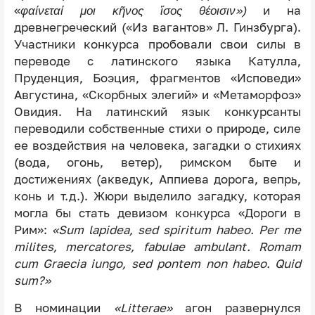
«
φαίνεταί μοι κῆνος ἴσος θέοισιν»)
и на
древнегреческий («Из вагантов» Л. Гинзбурга).
Участники конкурса пробовали свои силы в
переводе с латинского языка Катулла,
Пруденция, Боэция, фрагментов «Исповеди»
Августина, «Скорбных элегий» и «Метаморфоз»
Овидия. На латинский язык конкурсанты
переводили собственные стихи о природе, силе
ее воздействия на человека, загадки о стихиях
(вода, огонь, ветер), римском быте и
достижениях (акведук, Аппиева дорога, вепрь,
конь и т.д.). Жюри выделило загадку, которая
могла бы стать девизом конкурса «Дороги в
Рим»:
«Sum lapidea, sed spiritum habeo. Per me
milites, mercatores, fabulae ambulant. Romam
cum Graecia iungo, sed pontem non habeo. Quid
sum?»
В номинации
«Litterae»
агон развернулся