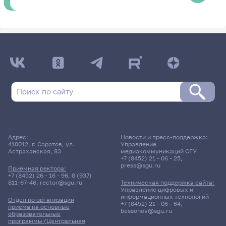
Адрес:
Новости и пресс-поддержка:
410012, г. Саратов, ул.
Управление
Астраханская, 83
медиакоммуникаций СГУ
+7 (8452) 21 - 06 - 25
,
press@sgu.ru
Приёмная ректора:
+7 (8452) 26 - 16 - 96
,
8 (937)
811-67-46
,
rector@sgu.ru
Техническая поддержка сайта:
Управление цифровых и
информационных технологий
Отдел по организации
+7 (8452) 21 - 06 - 64
,
приёма на основные
bessonov@sgu.ru
образовательные
программы (Центральная