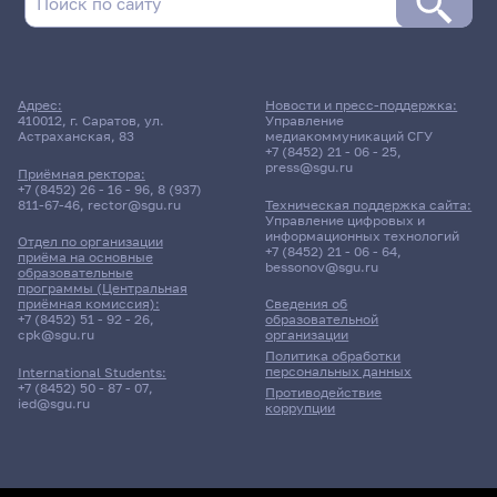
Адрес:
Новости и пресс-поддержка:
410012, г. Саратов, ул.
Управление
Астраханская, 83
медиакоммуникаций СГУ
+7 (8452) 21 - 06 - 25
,
press@sgu.ru
Приёмная ректора:
+7 (8452) 26 - 16 - 96
,
8 (937)
811-67-46
,
rector@sgu.ru
Техническая поддержка сайта:
Управление цифровых и
информационных технологий
Отдел по организации
+7 (8452) 21 - 06 - 64
,
приёма на основные
bessonov@sgu.ru
образовательные
программы (Центральная
приёмная комиссия):
Сведения об
+7 (8452) 51 - 92 - 26
,
образовательной
cpk@sgu.ru
организации
Политика обработки
персональных данных
International Students:
+7 (8452) 50 - 87 - 07
,
Противодействие
ied@sgu.ru
коррупции