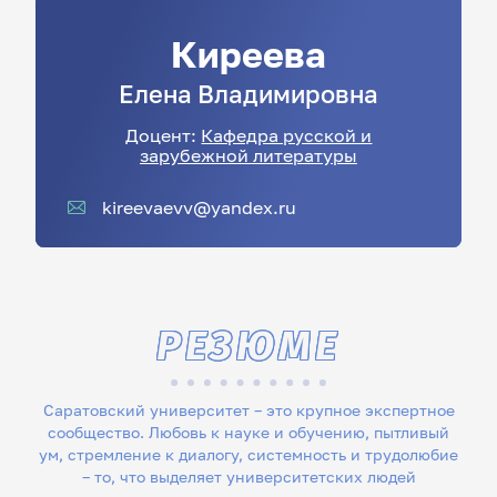
Киреева
Елена
Владимировна
Доцент:
Кафедра русской и
зарубежной литературы
kireevaevv@yandex.ru
РЕЗЮМЕ
Саратовский университет – это крупное экспертное
сообщество. Любовь к науке и обучению, пытливый
ум, стремление к диалогу, системность и трудолюбие
– то, что выделяет университетских людей