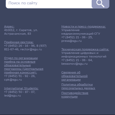
Адрес:
Новости и пресс-поддержка:
410012, г. Саратов, ул.
Управление
Астраханская, 83
медиакоммуникаций СГУ
+7 (8452) 21 - 06 - 25
,
press@sgu.ru
Приёмная ректора:
+7 (8452) 26 - 16 - 96
,
8 (937)
811-67-46
,
rector@sgu.ru
Техническая поддержка сайта:
Управление цифровых и
информационных технологий
Отдел по организации
+7 (8452) 21 - 06 - 64
,
приёма на основные
bessonov@sgu.ru
образовательные
программы (Центральная
приёмная комиссия):
Сведения об
+7 (8452) 51 - 92 - 26
,
образовательной
cpk@sgu.ru
организации
Политика обработки
персональных данных
International Students:
+7 (8452) 50 - 87 - 07
,
Противодействие
ied@sgu.ru
коррупции