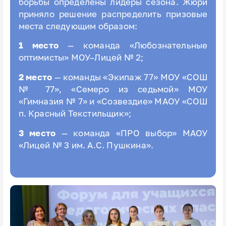
борьбы определены лидеры сезона. Жюри
приняло решение распределить призовые
места следующим образом:
1 место
— команда «Любознательные
оптимисты» МОУ–Лицей № 2;
2 место
— команды «Экипаж 77» МОУ «СОШ
№ 77», «Семеро из седьмой» МОУ
«Гимназия № 7» и «Созвездие» МАОУ «СОШ
п. Красный Текстильщик»;
3 место
— команда «ПРО выбор» МАОУ
«Лицей № 3 им. А.С. Пушкина».