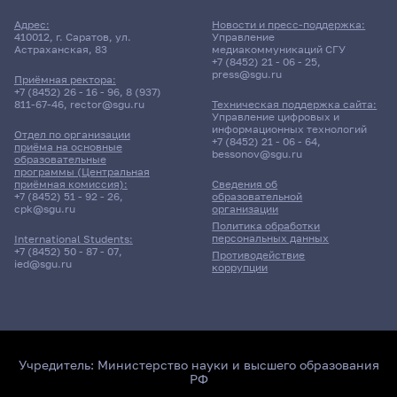
Адрес:
Новости и пресс-поддержка:
410012, г. Саратов, ул.
Управление
Астраханская, 83
медиакоммуникаций СГУ
+7 (8452) 21 - 06 - 25
,
press@sgu.ru
Приёмная ректора:
+7 (8452) 26 - 16 - 96
,
8 (937)
811-67-46
,
rector@sgu.ru
Техническая поддержка сайта:
Управление цифровых и
информационных технологий
Отдел по организации
+7 (8452) 21 - 06 - 64
,
приёма на основные
bessonov@sgu.ru
образовательные
программы (Центральная
приёмная комиссия):
Сведения об
+7 (8452) 51 - 92 - 26
,
образовательной
cpk@sgu.ru
организации
Политика обработки
персональных данных
International Students:
+7 (8452) 50 - 87 - 07
,
Противодействие
ied@sgu.ru
коррупции
Учредитель:
Министерство науки и высшего образования
РФ