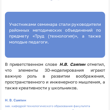
Участниками семинара стали руководители
районных методических объединений по
предмету «Труд (технология)», а также
молодые педагоги.
В приветственном слове
Н.В. Саяпин
отметил,
что элементы 3D-моделирования играют
важную роль в развитии воображения,
пространственного и инженерного мышления, а
также креативности у школьников.
Н. В. Саяпин
зав. кафедрой технологического образования факультета