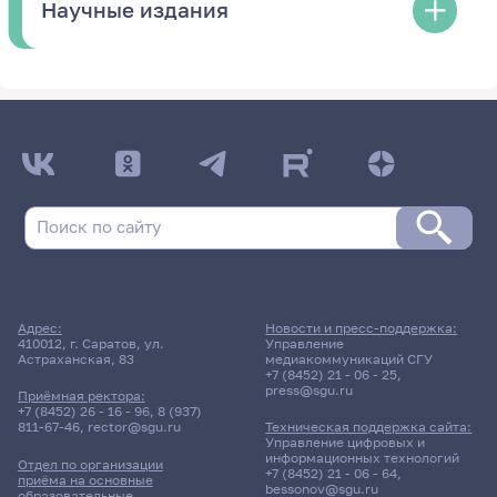
Научные издания
Адрес:
Новости и пресс-поддержка:
410012, г. Саратов, ул.
Управление
Астраханская, 83
медиакоммуникаций СГУ
+7 (8452) 21 - 06 - 25
,
press@sgu.ru
Приёмная ректора:
+7 (8452) 26 - 16 - 96
,
8 (937)
811-67-46
,
rector@sgu.ru
Техническая поддержка сайта:
Управление цифровых и
информационных технологий
Отдел по организации
+7 (8452) 21 - 06 - 64
,
приёма на основные
bessonov@sgu.ru
образовательные