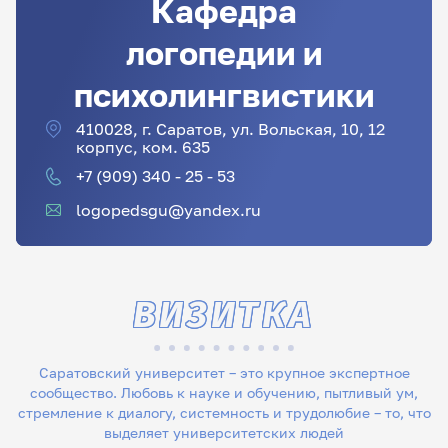
Кафедра
логопедии и
психолингвистики
410028, г. Саратов, ул. Вольская, 10, 12
корпус, ком. 635
+7 (909) 340 - 25 - 53
logopedsgu@yandex.ru
ВИЗИТКА
Саратовский университет – это крупное экспертное
сообщество. Любовь к науке и обучению, пытливый ум,
стремление к диалогу, системность и трудолюбие – то, что
выделяет университетских людей