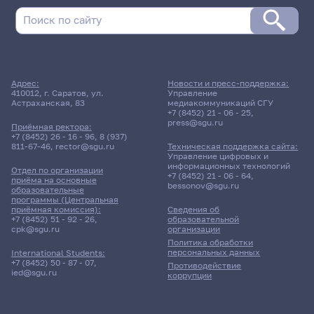
Адрес:
Новости и пресс-поддержка:
410012, г. Саратов, ул.
Управление
Астраханская, 83
медиакоммуникаций СГУ
+7 (8452) 21 - 06 - 25
,
press@sgu.ru
Приёмная ректора:
+7 (8452) 26 - 16 - 96
,
8 (937)
811-67-46
,
rector@sgu.ru
Техническая поддержка сайта:
Управление цифровых и
информационных технологий
Отдел по организации
+7 (8452) 21 - 06 - 64
,
приёма на основные
bessonov@sgu.ru
образовательные
программы (Центральная
приёмная комиссия):
Сведения об
+7 (8452) 51 - 92 - 26
,
образовательной
cpk@sgu.ru
организации
Политика обработки
персональных данных
International Students:
+7 (8452) 50 - 87 - 07
,
Противодействие
ied@sgu.ru
коррупции