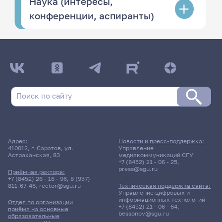
Наука (интересы,
конференции, аспиранты)
Адрес:
Новости и пресс-поддержка:
410012, г. Саратов, ул.
Управление
Астраханская, 83
медиакоммуникаций СГУ
+7 (8452) 21 - 06 - 25
,
press@sgu.ru
Приёмная ректора:
+7 (8452) 26 - 16 - 96
,
8 (937)
811-67-46
,
rector@sgu.ru
Техническая поддержка сайта:
Управление цифровых и
информационных технологий
Отдел по организации
+7 (8452) 21 - 06 - 64
,
приёма на основные
bessonov@sgu.ru
образовательные