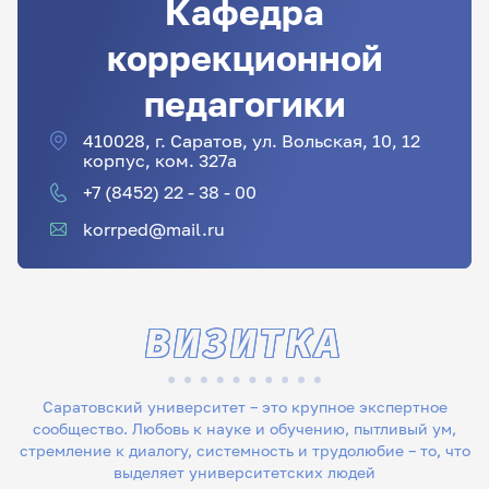
Кафедра
коррекционной
педагогики
410028, г. Саратов, ул. Вольская, 10, 12
корпус, ком. 327а
+7 (8452) 22 - 38 - 00
korrped@mail.ru
ВИЗИТКА
Саратовский университет – это крупное экспертное
сообщество. Любовь к науке и обучению, пытливый ум,
стремление к диалогу, системность и трудолюбие – то, что
выделяет университетских людей