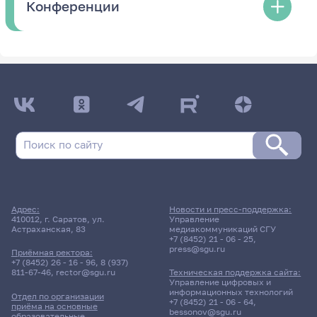
Конференции
Адрес:
Новости и пресс-поддержка:
410012, г. Саратов, ул.
Управление
Астраханская, 83
медиакоммуникаций СГУ
+7 (8452) 21 - 06 - 25
,
press@sgu.ru
Приёмная ректора:
+7 (8452) 26 - 16 - 96
,
8 (937)
811-67-46
,
rector@sgu.ru
Техническая поддержка сайта:
Управление цифровых и
информационных технологий
Отдел по организации
+7 (8452) 21 - 06 - 64
,
приёма на основные
bessonov@sgu.ru
образовательные