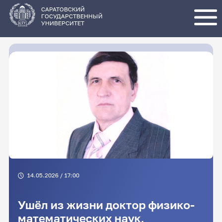
Перейти
к
основному
САРАТОВСКИЙ
содержанию
ГОСУДАРСТВЕННЫЙ
УНИВЕРСИТЕТ
14.05.2026 / 17:00
Ушёл из жизни доктор физико-
математических наук,