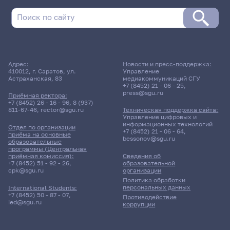
Адрес:
Новости и пресс-поддержка:
410012, г. Саратов, ул.
Управление
Астраханская, 83
медиакоммуникаций СГУ
+7 (8452) 21 - 06 - 25
,
press@sgu.ru
Приёмная ректора:
+7 (8452) 26 - 16 - 96
,
8 (937)
811-67-46
,
rector@sgu.ru
Техническая поддержка сайта:
Управление цифровых и
информационных технологий
Отдел по организации
+7 (8452) 21 - 06 - 64
,
приёма на основные
bessonov@sgu.ru
образовательные
программы (Центральная
приёмная комиссия):
Сведения об
+7 (8452) 51 - 92 - 26
,
образовательной
cpk@sgu.ru
организации
Политика обработки
персональных данных
International Students:
+7 (8452) 50 - 87 - 07
,
Противодействие
ied@sgu.ru
коррупции