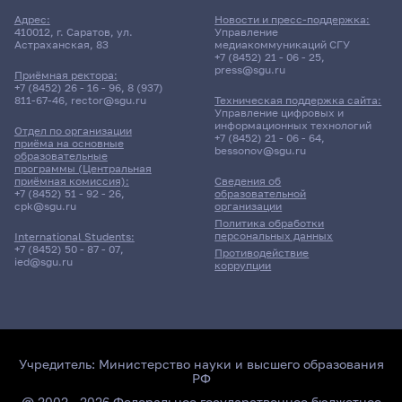
Адрес:
Новости и пресс-поддержка:
410012, г. Саратов, ул.
Управление
Астраханская, 83
медиакоммуникаций СГУ
+7 (8452) 21 - 06 - 25
,
press@sgu.ru
Приёмная ректора:
+7 (8452) 26 - 16 - 96
,
8 (937)
811-67-46
,
rector@sgu.ru
Техническая поддержка сайта:
Управление цифровых и
информационных технологий
Отдел по организации
+7 (8452) 21 - 06 - 64
,
приёма на основные
bessonov@sgu.ru
образовательные
программы (Центральная
приёмная комиссия):
Сведения об
+7 (8452) 51 - 92 - 26
,
образовательной
cpk@sgu.ru
организации
Политика обработки
персональных данных
International Students:
+7 (8452) 50 - 87 - 07
,
Противодействие
ied@sgu.ru
коррупции
Учредитель:
Министерство науки и высшего образования
РФ
@ 2002 - 2026 Федеральное государственное бюджетное