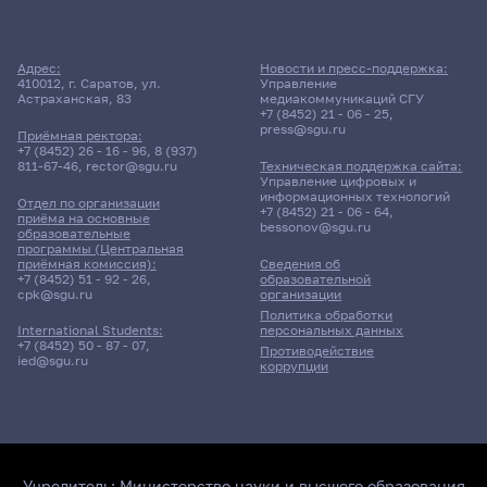
Адрес:
Новости и пресс-поддержка:
410012, г. Саратов, ул.
Управление
Астраханская, 83
медиакоммуникаций СГУ
+7 (8452) 21 - 06 - 25
,
press@sgu.ru
Приёмная ректора:
+7 (8452) 26 - 16 - 96
,
8 (937)
811-67-46
,
rector@sgu.ru
Техническая поддержка сайта:
Управление цифровых и
информационных технологий
Отдел по организации
+7 (8452) 21 - 06 - 64
,
приёма на основные
bessonov@sgu.ru
образовательные
программы (Центральная
приёмная комиссия):
Сведения об
+7 (8452) 51 - 92 - 26
,
образовательной
cpk@sgu.ru
организации
Политика обработки
персональных данных
International Students:
+7 (8452) 50 - 87 - 07
,
Противодействие
ied@sgu.ru
коррупции
Учредитель:
Министерство науки и высшего образования