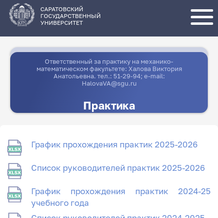
Перейти
к
основному
САРАТОВСКИЙ
содержанию
ГОСУДАРСТВЕННЫЙ
УНИВЕРСИТЕТ
Ответственный за практику на механико-
математическом факультете: Халова Виктория
Анатольевна. тел.: 51-29-94; e-mail:
HalovaVA@sgu.ru
Практика
График прохождения практик 2025-2026
Список руководителей практик 2025-2026
График прохождения практик 2024-25
учебного года