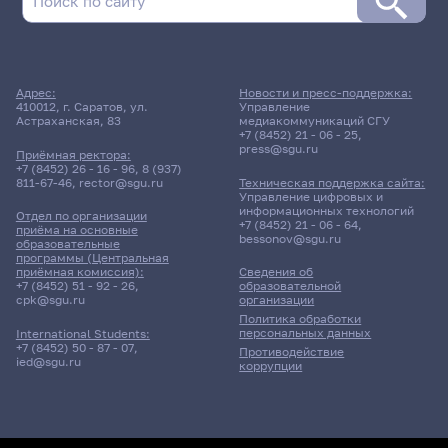
Адрес:
Новости и пресс-поддержка:
410012, г. Саратов, ул.
Управление
Астраханская, 83
медиакоммуникаций СГУ
+7 (8452) 21 - 06 - 25
,
press@sgu.ru
Приёмная ректора:
+7 (8452) 26 - 16 - 96
,
8 (937)
811-67-46
,
rector@sgu.ru
Техническая поддержка сайта:
Управление цифровых и
информационных технологий
Отдел по организации
+7 (8452) 21 - 06 - 64
,
приёма на основные
bessonov@sgu.ru
образовательные
программы (Центральная
приёмная комиссия):
Сведения об
+7 (8452) 51 - 92 - 26
,
образовательной
cpk@sgu.ru
организации
Политика обработки
персональных данных
International Students:
+7 (8452) 50 - 87 - 07
,
Противодействие
ied@sgu.ru
коррупции