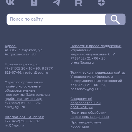
Адрес:
Новости и пресс-поддержка:
410012, г. Саратов, ул.
Управление
Астраханская, 83
медиакоммуникаций СГУ
+7 (8452) 21 - 06 - 25
,
press@sgu.ru
Приёмная ректора:
+7 (8452) 26 - 16 - 96
,
8 (937)
811-67-46
,
rector@sgu.ru
Техническая поддержка сайта:
Управление цифровых и
информационных технологий
Отдел по организации
+7 (8452) 21 - 06 - 64
,
приёма на основные
bessonov@sgu.ru
образовательные
программы (Центральная
приёмная комиссия):
Сведения об
+7 (8452) 51 - 92 - 26
,
образовательной
cpk@sgu.ru
организации
Политика обработки
персональных данных
International Students:
+7 (8452) 50 - 87 - 07
,
Противодействие
ied@sgu.ru
коррупции