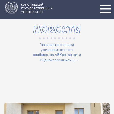
Перейти
к
основному
САРАТОВСКИЙ
содержанию
ГОСУДАРСТВЕННЫЙ
УНИВЕРСИТЕТ
НОВОСТИ
Узнавайте о жизни
университетского
сообщества «ВКонтакте» и
«Одноклассниках»,
следите за новостями в
«Телеграме», читайте
лонгриды в «Дзене»,
смотрите сюжеты на
«Rutube»