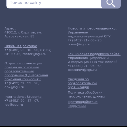
Адрес:
Новости и пресс-поддержка:
410012, г. Саратов, ул.
Управление
Астраханская, 83
медиакоммуникаций СГУ
+7 (8452) 21 - 06 - 25
,
press@sgu.ru
Приёмная ректора:
+7 (8452) 26 - 16 - 96
,
8 (937)
811-67-46
,
rector@sgu.ru
Техническая поддержка сайта:
Управление цифровых и
информационных технологий
Отдел по организации
+7 (8452) 21 - 06 - 64
,
приёма на основные
bessonov@sgu.ru
образовательные
программы (Центральная
приёмная комиссия):
Сведения об
+7 (8452) 51 - 92 - 26
,
образовательной
cpk@sgu.ru
организации
Политика обработки
персональных данных
International Students:
+7 (8452) 50 - 87 - 07
,
Противодействие
ied@sgu.ru
коррупции